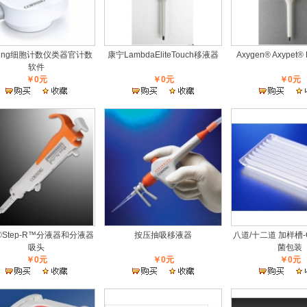
ning细胞计数仪类器官计数
康宁LambdaEliteTouch移液器
Axygen® Axypet
软件
￥0元
￥0元
￥0元
Step-R™分液器和分液器
按压抽吸移液器
八道/十二道 加样槽-C
吸头
菌包装
￥0元
￥0元
￥0元