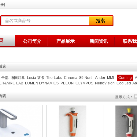
册]
页
公司简介
产品展示
新闻资讯
联系我
筛选
：
全部
德国耶拿
Lecia 莱卡
ThorLabs
Chroma
89 North
Andor
MMI
Corning
A
ER&MRC LAB
LUMEN DYNAMICS
PECON
OLYMPUS
NenoVision
CoolLed
Ab
列表
显示方式：