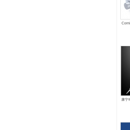
Cor
康宁®