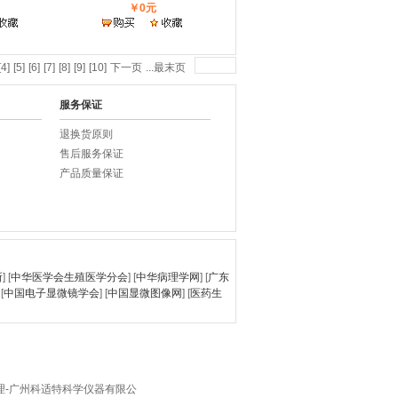
￥0元
[4]
[5]
[6]
[7]
[8]
[9]
[10]
下一页
...最末页
服务保证
退换货原则
售后服务保证
产品质量保证
所
] [
中华医学会生殖医学分会
] [
中华病理学网
] [
广东
 [
中国电子显微镜学会
] [
中国显微图像网
] [
医药生
LED代理-广州科适特科学仪器有限公