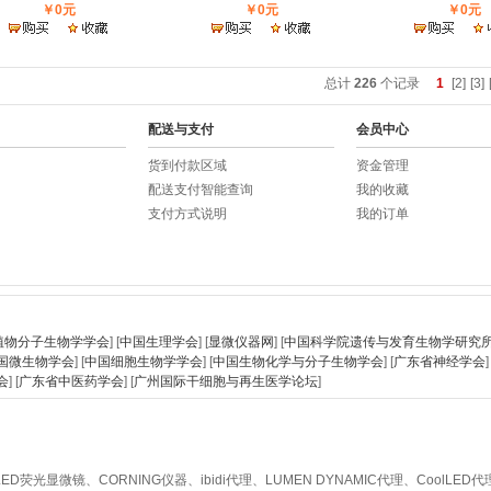
￥0元
￥0元
￥0元
总计
226
个记录
1
[2]
[3]
配送与支付
会员中心
货到付款区域
资金管理
配送支付智能查询
我的收藏
支付方式说明
我的订单
植物分子生物学学会
] [
中国生理学会
] [
显微仪器网
] [
中国科学院遗传与发育生物学研究
国微生物学会
] [
中国细胞生物学学会
] [
中国生物化学与分子生物学会
] [
广东省神经学会
]
会
] [
广东省中医药学会
] [
广州国际干细胞与再生医学论坛
]
R品牌LED荧光显微镜、CORNING仪器、ibidi代理、LUMEN DYNAMIC代理、Cool